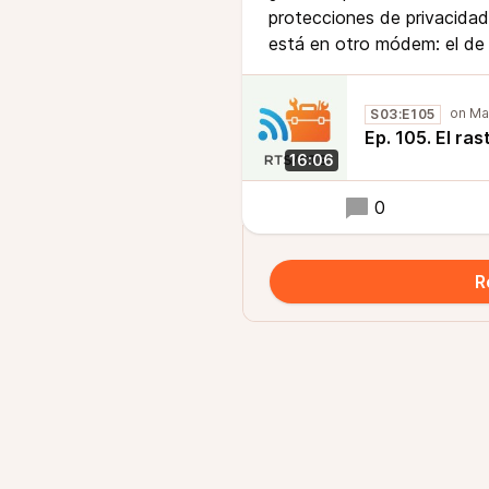
protecciones de privacidad 
está en otro módem: el de 
S03:E105
Ep. 105. El r
16:06
0
R