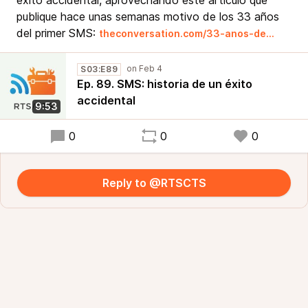
éxito accidental, aprovechando este artículo que
publique hace unas semanas motivo de los 33 años
del primer SMS:
theconversation.com/33-anos-de…
S03:E89
Ep. 89. SMS: historia de un éxito
accidental
9:53
0
0
0
Reply to @RTSCTS