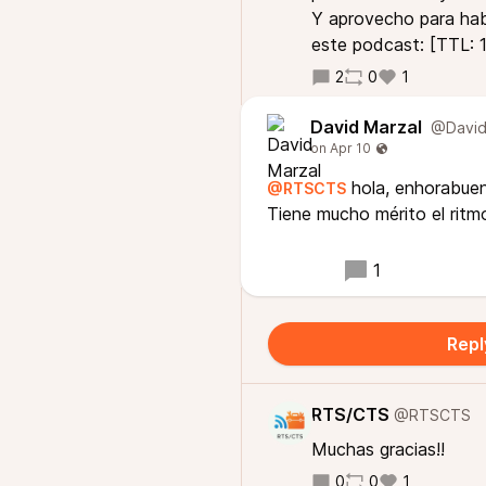
Y aprovecho para hab
este podcast: [TTL: 1
2
0
1
David Marzal
@David
hola, enhorabuen
@RTSCTS
Tiene mucho mérito el rit
1
Repl
RTS/CTS
@RTSCTS
Muchas gracias!!
0
0
1