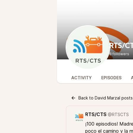
RTS/C
8 followers
ACTIVITY
EPISODES
Back to David Marzal posts
RTS/CTS
@RTSCTS
¡100 episodios! Madre
poco el camino y la m