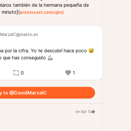
laros también de la hermana pequeña de
 minuto](
prestocast.com/cjbc)
MarzalC@masto.es
a por la cifra. Yo te descubrí hace poco 😅
mo que has conseguido 🦾
0
1
y to @DavidMarzalC