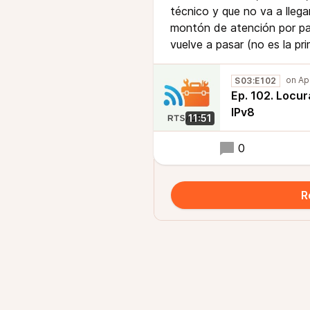
técnico y que no va a llegar
montón de atención por pa
vuelve a pasar (no es la pr
S03:E102
Ep. 102. Locu
IPv8
11:51
0
R