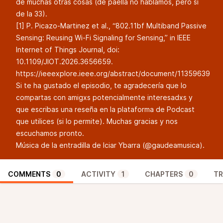
de muchas otras cosas (de paella no hablamos, pero sí
de la 33).
[1] P. Picazo-Martinez et al., “802.11bf Multiband Passive
Sensing: Reusing Wi-Fi Signaling for Sensing,” in IEEE
Internet of Things Journal, doi:
10.1109/JIOT.2026.3656659.
https://ieeexplore.ieee.org/abstract/document/11359639
Si te ha gustado el episodio, te agradecería que lo
compartas con amigxs potencialmente interesadxs y
que escribas una reseña en la plataforma de Podcast
que utilices (si lo permite). Muchas gracias y nos
escuchamos pronto.
Música de la entradilla de Iciar Ybarra (
@gaudeamusica
).
COMMENTS
0
ACTIVITY
1
CHAPTERS
0
TR