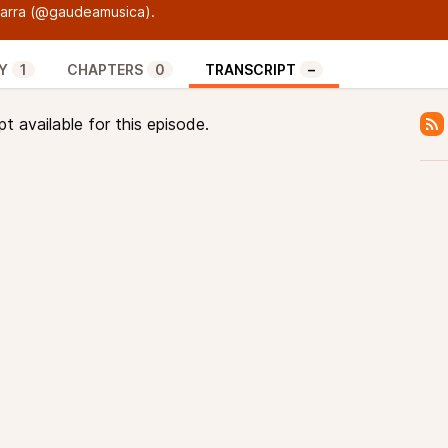
arra (
@gaudeamusica
).
Y
1
CHAPTERS
0
TRANSCRIPT
–
pt available for this episode.