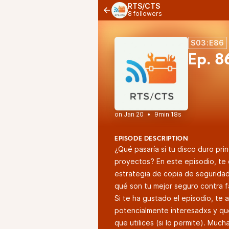
RTS/CTS
8 followers
S03:E86
Ep. 8
•
9min 18s
EPISODE DESCRIPTION
¿Qué pasaría si tu disco duro pri
proyectos? En este episodio, te 
estrategia de copia de seguridad
qué son tu mejor seguro contra f
Si te ha gustado el episodio, te
potencialmente interesadxs y qu
que utilices (si lo permite). Muc