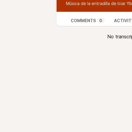
Música de la entradilla de Iciar Yb
COMMENTS
0
ACTIVIT
No transcri