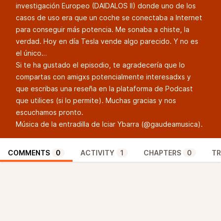
investigación Europeo (DAIDALOS II) donde uno de los
casos de uso era que un coche se conectaba a Internet
para conseguir más potencia. Me sonaba a chiste, la
verdad. Hoy en día Tesla vende algo parecido. Y no es
el único…
Si te ha gustado el episodio, te agradecería que lo
compartas con amigxs potencialmente interesadxs y
que escribas una reseña en la plataforma de Podcast
que utilices (si lo permite). Muchas gracias y nos
escuchamos pronto.
Música de la entradilla de Iciar Ybarra (
@gaudeamusica
).
COMMENTS
0
ACTIVITY
1
CHAPTERS
0
TR