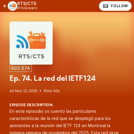
RTS/CTS
FOLLOW
8 followers
S03:E74
Ep. 74. La red del IETF124
•
6min 42s
EPISODE DESCRIPTION
En este episodio os cuento las particulares
características de la red que se desplegó para los
asistentes a la reunión del IETF 124 en Montreal la
primera semana de noviembre del 2025. Esta red sirve