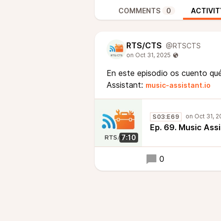
COMMENTS
0
ACTIVIT
RTS/CTS
@RTSCTS
En este episodio os cuento qué
Assistant:
music-assistant.io
S03:E69
Ep. 69. Music Ass
7:10
0