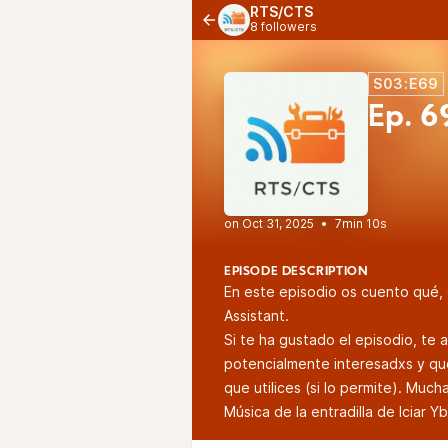
RTS/CTS
8 followers
S03:E69
Ep. 6
•
7min 10s
EPISODE DESCRIPTION
En este episodio os cuento qué,
Assistant
.
Si te ha gustado el episodio, te
potencialmente interesadxs y qu
que utilices (si lo permite). Muc
Música de la entradilla de Iciar Yb