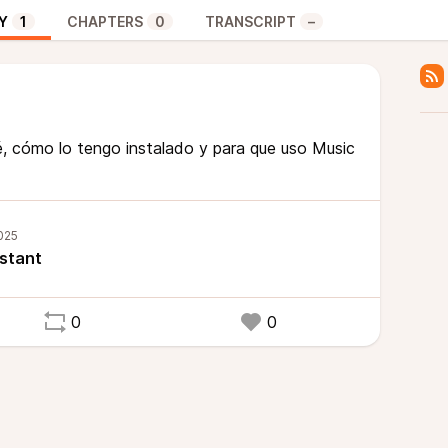
Y
1
CHAPTERS
0
TRANSCRIPT
–
, cómo lo tengo instalado y para que uso Music
istant
0
0