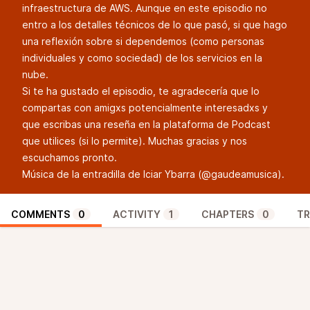
infraestructura de AWS
. Aunque en este episodio no
entro a los detalles técnicos de lo que pasó, si que hago
una reflexión sobre si dependemos (como personas
individuales y como sociedad) de los servicios en la
nube.
Si te ha gustado el episodio, te agradecería que lo
compartas con amigxs potencialmente interesadxs y
que escribas una reseña en la plataforma de Podcast
que utilices (si lo permite). Muchas gracias y nos
escuchamos pronto.
Música de la entradilla de Iciar Ybarra (
@gaudeamusica
).
COMMENTS
0
ACTIVITY
1
CHAPTERS
0
TR