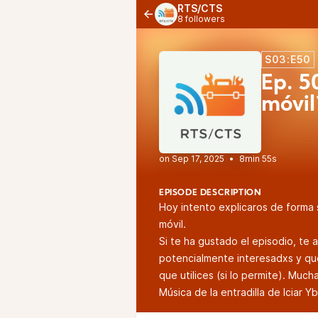
RTS/CTS
8 followers
S03:E50
Ep. 5
móvil
•
8min 55s
EPISODE DESCRIPTION
Hoy intento explicaros de forma s
móvil.
Si te ha gustado el episodio, te
potencialmente interesadxs y qu
que utilices (si lo permite). Muc
Música de la entradilla de Iciar Yb