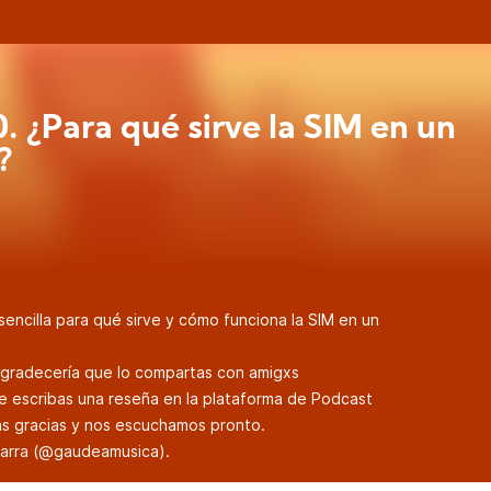
0. ¿Para qué sirve la SIM en un
?
encilla para qué sirve y cómo funciona la SIM en un
 agradecería que lo compartas con amigxs
e escribas una reseña en la plataforma de Podcast
has gracias y nos escuchamos pronto.
arra (
@gaudeamusica
).