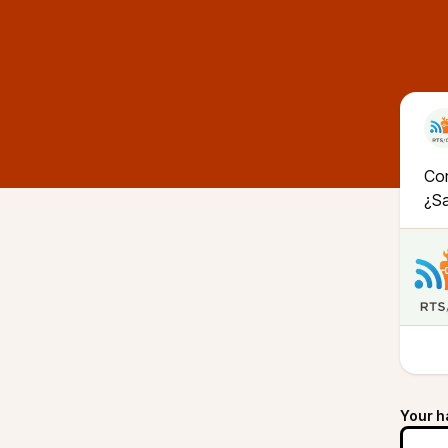
Co
¿Sa
Your h