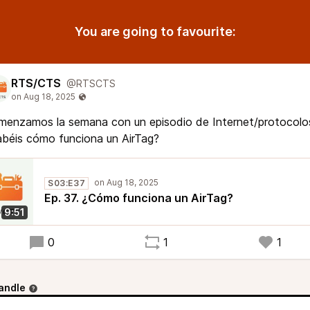
You are going to favourite:
RTS/CTS
@RTSCTS
menzamos la semana con un episodio de Internet/protocolo
béis cómo funciona un AirTag?
S03:E37
Ep. 37. ¿Cómo funciona un AirTag?
9:51
0
1
1
andle