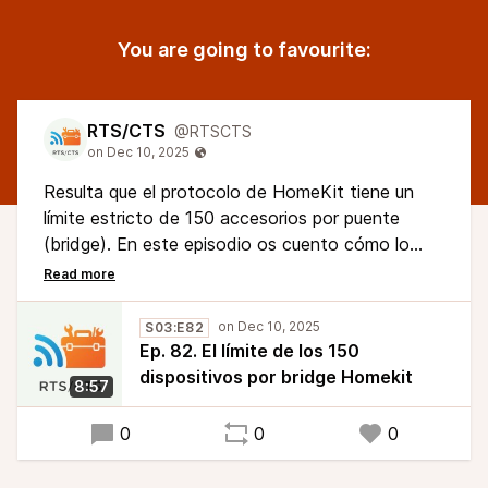
You are going to favourite:
RTS/CTS
@RTSCTS
Resulta que el protocolo de HomeKit tiene un
límite estricto de 150 accesorios por puente
(bridge). En este episodio os cuento cómo lo
descubrí, el porqué era un problema para mi
(usuario de Home Assistant usando la integración
de Homekit Bridge) y cómo lo he resuelto, de
S03:E82
momento. Digo de momento porque quizás opte
Ep. 82. El límite de los 150
por una opción "más limpia" en el futuro.
dispositivos por bridge Homekit
8:57
0
0
0