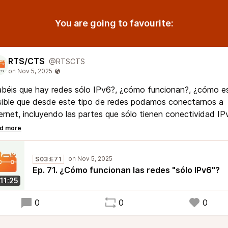
You are going to favourite:
RTS/CTS
@RTSCTS
béis que hay redes sólo IPv6?, ¿cómo funcionan?, ¿cómo e
ible que desde este tipo de redes podamos conectarnos a
ernet, incluyendo las partes que sólo tienen conectividad IP
 este episodio os cuento como usando mecanismos como
S64, NAT64 y 464XLAT se consigue todo esto.
S03:E71
Ep. 71. ¿Cómo funcionan las redes "sólo IPv6"?
11:25
0
0
0