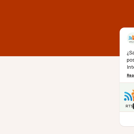
¿Sa
pos
Int
En
DN