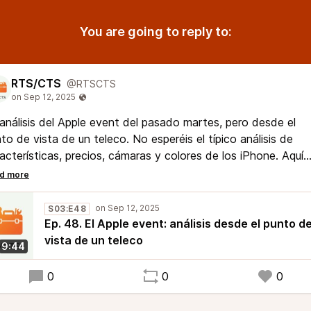
You are going to reply to:
RTS/CTS
@RTSCTS
análisis del Apple event del pasado martes, pero desde el
to de vista de un teleco. No esperéis el típico análisis de
acterísticas, precios, cámaras y colores de los iPhone. Aquí
os venido a hablar de conectividad satelital, 5G, chips wifi
Ms...
S03:E48
Ep. 48. El Apple event: análisis desde el punto d
vista de un teleco
9:44
0
0
0