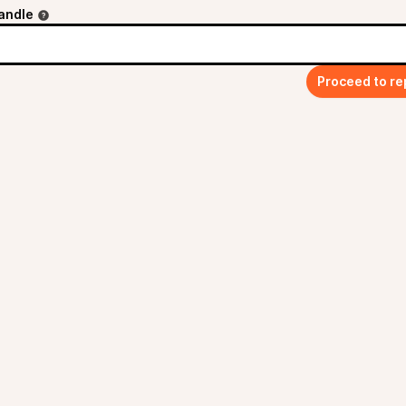
andle
Proceed to re