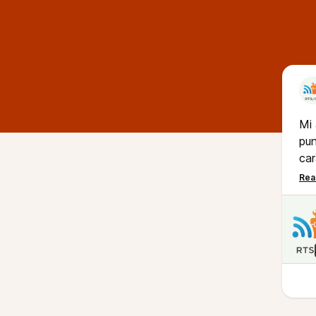
Mi 
pun
car
hem
eSI