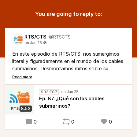
You are going to reply to:
RTS/CTS
@RTSCTS
En este episodio de RTS/CTS, nos sumergimos
literal y figuradamente en el mundo de los cables
submarinos. Desmontamos mitos sobre su
tamaño, explicamos la "cirugía" marina necesaria
para instalarlos y descubrimos por qué en la bolsa
de Wall Street, unos pocos milisegundos de
S03:E87
latencia bajo el mar valen millones de dólares.
Ep. 87. ¿Qué son los cables
Olvida la nube; internet vive en el fondo del
submarinos?
8:52
océano.
0
0
0